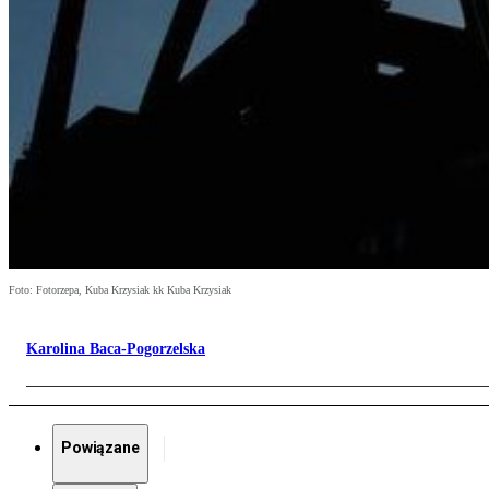
Foto: Fotorzepa, Kuba Krzysiak kk Kuba Krzysiak
Karolina Baca-Pogorzelska
Powiązane