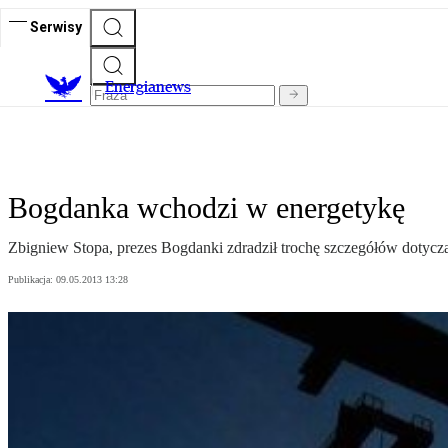
Serwisy
E
nergianews
Bogdanka wchodzi w energetykę
Zbigniew Stopa, prezes Bogdanki zdradził trochę szczegółów doty
Publikacja:
09.05.2013 13:28