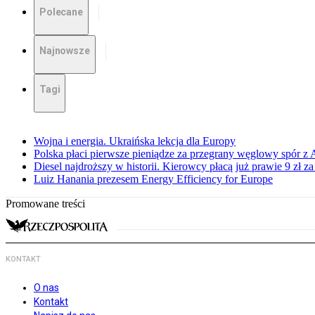
Polecane
Najnowsze
Tagi
Wojna i energia. Ukraińska lekcja dla Europy
Polska płaci pierwsze pieniądze za przegrany węglowy spór z 
Diesel najdroższy w historii. Kierowcy płacą już prawie 9 zł za 
Luiz Hanania prezesem Energy Efficiency for Europe
Promowane treści
KONTAKT
O nas
Kontakt