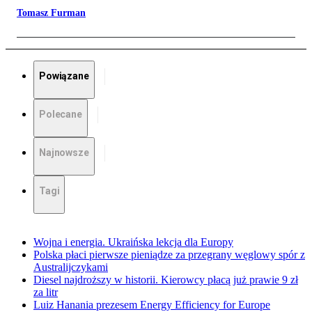
Tomasz Furman
Powiązane
Polecane
Najnowsze
Tagi
Wojna i energia. Ukraińska lekcja dla Europy
Polska płaci pierwsze pieniądze za przegrany węglowy spór z
Australijczykami
Diesel najdroższy w historii. Kierowcy płacą już prawie 9 zł
za litr
Luiz Hanania prezesem Energy Efficiency for Europe