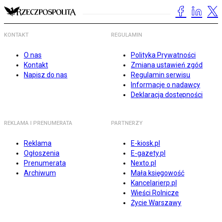
KONTAKT
REGULAMIN
O nas
Polityka Prywatności
Kontakt
Zmiana ustawień zgód
Napisz do nas
Regulamin serwisu
Informacje o nadawcy
Deklaracja dostępności
REKLAMA I PRENUMERATA
PARTNERZY
Reklama
E-kiosk.pl
Ogłoszenia
E-gazety.pl
Prenumerata
Nexto.pl
Archiwum
Mała księgowość
Kancelarierp.pl
Wieści Rolnicze
Życie Warszawy