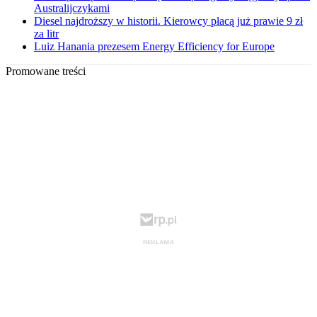
Australijczykami
Diesel najdroższy w historii. Kierowcy płacą już prawie 9 zł
za litr
Luiz Hanania prezesem Energy Efficiency for Europe
Promowane treści