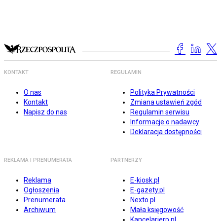
KONTAKT
REGULAMIN
O nas
Polityka Prywatności
Kontakt
Zmiana ustawień zgód
Napisz do nas
Regulamin serwisu
Informacje o nadawcy
Deklaracja dostępności
REKLAMA I PRENUMERATA
PARTNERZY
Reklama
E-kiosk.pl
Ogłoszenia
E-gazety.pl
Prenumerata
Nexto.pl
Archiwum
Mała księgowość
Kancelarierp.pl