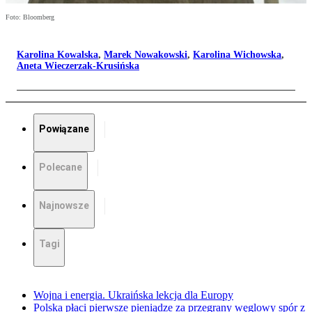
Foto: Bloomberg
Karolina Kowalska
,
Marek Nowakowski
,
Karolina Wichowska
,
Aneta Wieczerzak-Krusińska
Powiązane
Polecane
Najnowsze
Tagi
Wojna i energia. Ukraińska lekcja dla Europy
Polska płaci pierwsze pieniądze za przegrany węglowy spór z