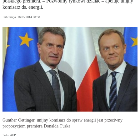
polskiego premiera. – Pozwólmy rynkowi działać – apeluje unijny
komisarz ds. energii.
Publikacja:
16.05.2014 08:58
Gunther Oettinger, unijny komisarz do spraw energii jest przeciwny
propozycjom premiera Donalda Tuska
Foto: AFP