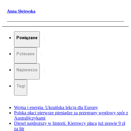
Anna Słojewska
Powiązane
Polecane
Najnowsze
Tagi
Wojna i energia. Ukraińska lekcja dla Europy
Polska płaci pierwsze pieniądze za przegrany węglowy spór z
Australijczykami
Diesel najdroższy w historii. Kierowcy płacą już prawie 9 zł
za litr