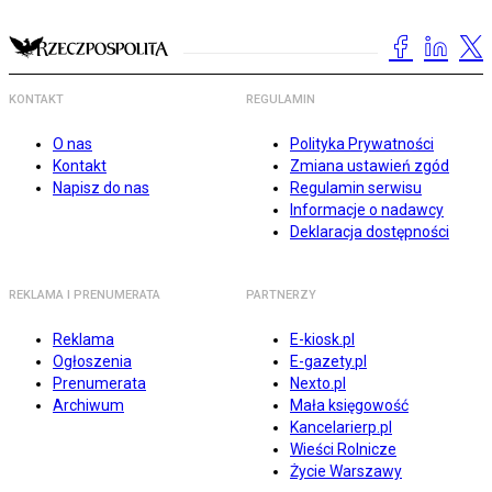
KONTAKT
REGULAMIN
O nas
Polityka Prywatności
Kontakt
Zmiana ustawień zgód
Napisz do nas
Regulamin serwisu
Informacje o nadawcy
Deklaracja dostępności
REKLAMA I PRENUMERATA
PARTNERZY
Reklama
E-kiosk.pl
Ogłoszenia
E-gazety.pl
Prenumerata
Nexto.pl
Archiwum
Mała księgowość
Kancelarierp.pl
Wieści Rolnicze
Życie Warszawy