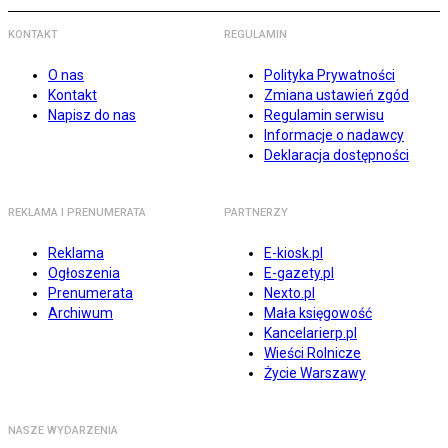
KONTAKT
REGULAMIN
O nas
Polityka Prywatności
Kontakt
Zmiana ustawień zgód
Napisz do nas
Regulamin serwisu
Informacje o nadawcy
Deklaracja dostępności
REKLAMA I PRENUMERATA
PARTNERZY
Reklama
E-kiosk.pl
Ogłoszenia
E-gazety.pl
Prenumerata
Nexto.pl
Archiwum
Mała księgowość
Kancelarierp.pl
Wieści Rolnicze
Życie Warszawy
NASZE WYDARZENIA