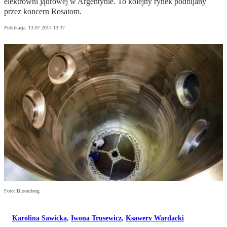
elektrowni jądrowej w Argentynie. To kolejny rynek podbijany
przez koncern Rosatom.
Publikacja:
13.07.2014 13:37
Foto: Bloomberg
Karolina Sawicka
,
Iwona Trusewicz
,
Ksawery Wardacki