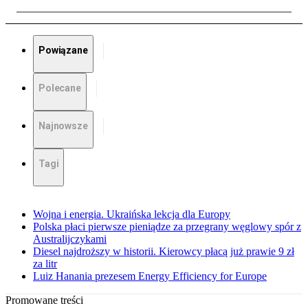
Powiązane
Polecane
Najnowsze
Tagi
Wojna i energia. Ukraińska lekcja dla Europy
Polska płaci pierwsze pieniądze za przegrany węglowy spór z
Australijczykami
Diesel najdroższy w historii. Kierowcy płacą już prawie 9 zł
za litr
Luiz Hanania prezesem Energy Efficiency for Europe
Promowane treści