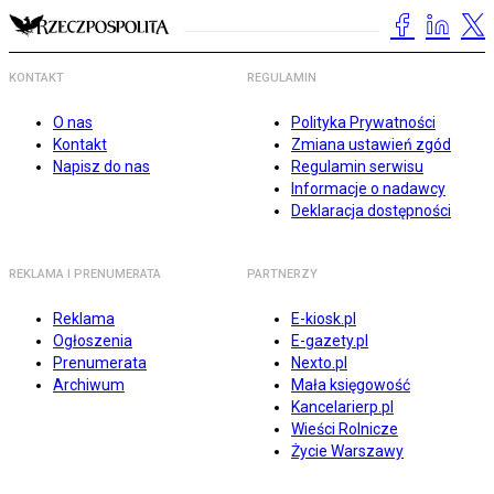
KONTAKT
REGULAMIN
O nas
Polityka Prywatności
Kontakt
Zmiana ustawień zgód
Napisz do nas
Regulamin serwisu
Informacje o nadawcy
Deklaracja dostępności
REKLAMA I PRENUMERATA
PARTNERZY
Reklama
E-kiosk.pl
Ogłoszenia
E-gazety.pl
Prenumerata
Nexto.pl
Archiwum
Mała księgowość
Kancelarierp.pl
Wieści Rolnicze
Życie Warszawy