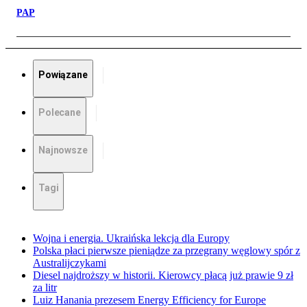
PAP
Powiązane
Polecane
Najnowsze
Tagi
Wojna i energia. Ukraińska lekcja dla Europy
Polska płaci pierwsze pieniądze za przegrany węglowy spór z
Australijczykami
Diesel najdroższy w historii. Kierowcy płacą już prawie 9 zł
za litr
Luiz Hanania prezesem Energy Efficiency for Europe