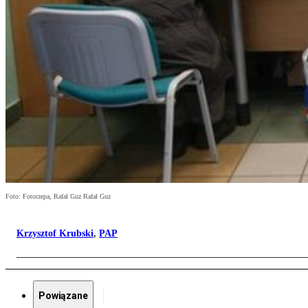
Foto: Fotorzepa, Rafał Guz Rafał Guz
Krzysztof Krubski
,
PAP
Powiązane