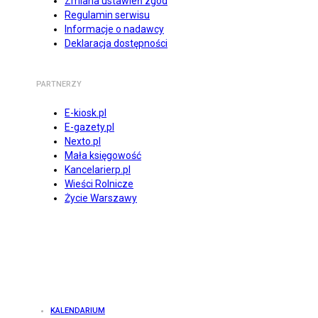
Zmiana ustawień zgód
Regulamin serwisu
Informacje o nadawcy
Deklaracja dostępności
PARTNERZY
E-kiosk.pl
E-gazety.pl
Nexto.pl
Mała księgowość
Kancelarierp.pl
Wieści Rolnicze
Życie Warszawy
KALENDARIUM