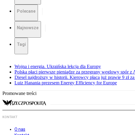
Polecane
Najnowsze
Tagi
Wojna i energia. Ukraińska lekcja dla Europy
Polska płaci pierwsze pieniądze za przegrany węglowy spór z 
Diesel najdroższy w historii. Kierowcy płacą już prawie 9 zł za 
Luiz Hanania prezesem Energy Efficiency for Europe
Promowane treści
KONTAKT
O nas