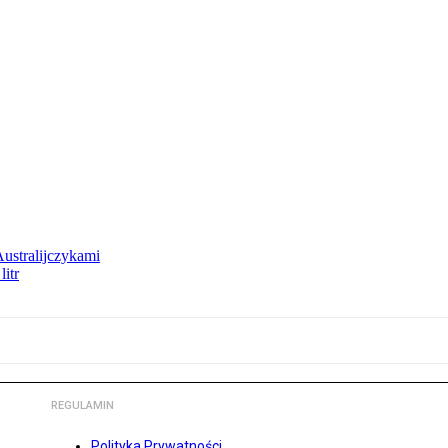
Australijczykami
litr
REGULAMIN
Polityka Prywatności