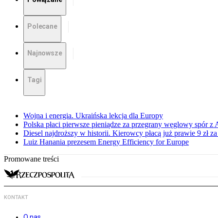
Polecane
Najnowsze
Tagi
Wojna i energia. Ukraińska lekcja dla Europy
Polska płaci pierwsze pieniądze za przegrany węglowy spór z 
Diesel najdroższy w historii. Kierowcy płacą już prawie 9 zł za 
Luiz Hanania prezesem Energy Efficiency for Europe
Promowane treści
KONTAKT
O nas