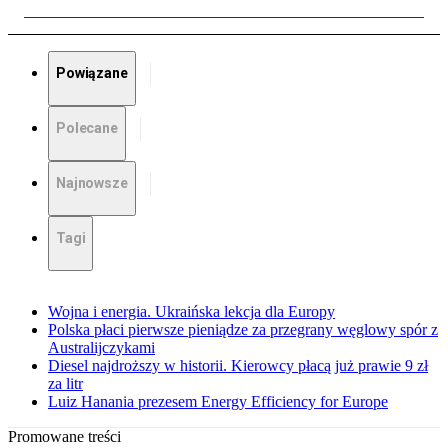
Powiązane
Polecane
Najnowsze
Tagi
Wojna i energia. Ukraińska lekcja dla Europy
Polska płaci pierwsze pieniądze za przegrany węglowy spór z
Australijczykami
Diesel najdroższy w historii. Kierowcy płacą już prawie 9 zł
za litr
Luiz Hanania prezesem Energy Efficiency for Europe
Promowane treści