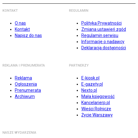
KONTAKT
REGULAMIN
O nas
Polityka Prywatności
Kontakt
Zmiana ustawień zgód
Napisz do nas
Regulamin serwisu
Informacje o nadawcy
Deklaracja dostępności
REKLAMA I PRENUMERATA
PARTNERZY
Reklama
E-kiosk.pl
Ogłoszenia
E-gazety.pl
Prenumerata
Nexto.pl
Archiwum
Mała księgowość
Kancelarierp.pl
Wieści Rolnicze
Życie Warszawy
NASZE WYDARZENIA