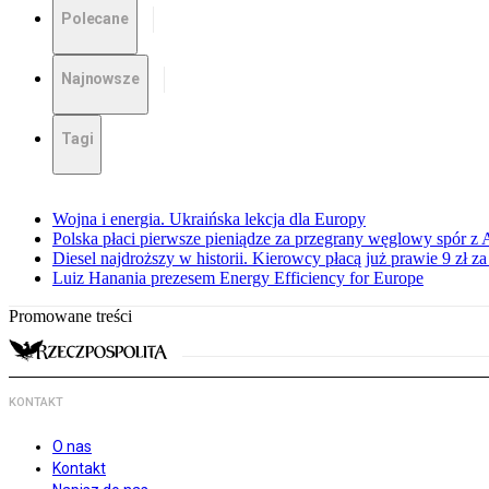
Polecane
Najnowsze
Tagi
Wojna i energia. Ukraińska lekcja dla Europy
Polska płaci pierwsze pieniądze za przegrany węglowy spór z 
Diesel najdroższy w historii. Kierowcy płacą już prawie 9 zł za 
Luiz Hanania prezesem Energy Efficiency for Europe
Promowane treści
KONTAKT
O nas
Kontakt