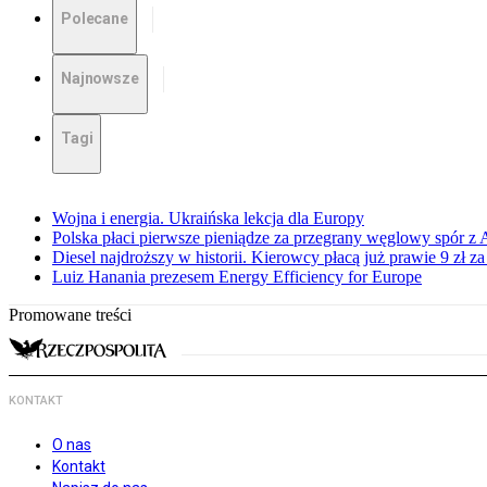
Polecane
Najnowsze
Tagi
Wojna i energia. Ukraińska lekcja dla Europy
Polska płaci pierwsze pieniądze za przegrany węglowy spór z 
Diesel najdroższy w historii. Kierowcy płacą już prawie 9 zł za 
Luiz Hanania prezesem Energy Efficiency for Europe
Promowane treści
KONTAKT
O nas
Kontakt