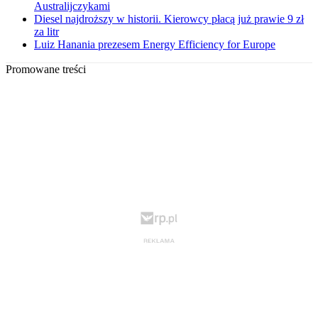
Australijczykami
Diesel najdroższy w historii. Kierowcy płacą już prawie 9 zł
za litr
Luiz Hanania prezesem Energy Efficiency for Europe
Promowane treści