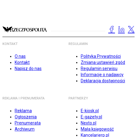
KONTAKT
REGULAMIN
O nas
Polityka Prywatności
Kontakt
Zmiana ustawień zgód
Napisz do nas
Regulamin serwisu
Informacje o nadawcy
Deklaracja dostępności
REKLAMA I PRENUMERATA
PARTNERZY
Reklama
E-kiosk.pl
Ogłoszenia
E-gazety.pl
Prenumerata
Nexto.pl
Archiwum
Mała księgowość
Kancelarierp.pl