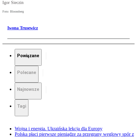
Igor Sieczin
Foto: Bloomberg
Iwona Trusewicz
Powiązane
Polecane
Najnowsze
Tagi
Wojna i energia. Ukraińska lekcja dla Europy
Polska płaci pierwsze pieniądze za przegrany węglowy spór z