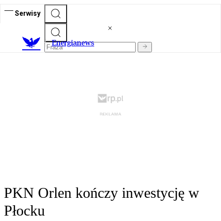
Serwisy
E
nergianews
PKN Orlen kończy inwestycję w
Płocku