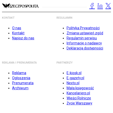
KONTAKT
REGULAMIN
O nas
Polityka Prywatności
Kontakt
Zmiana ustawień zgód
Napisz do nas
Regulamin serwisu
Informacje o nadawcy
Deklaracja dostępności
REKLAMA I PRENUMERATA
PARTNERZY
Reklama
E-kiosk.pl
Ogłoszenia
E-gazety.pl
Prenumerata
Nexto.pl
Archiwum
Mała księgowość
Kancelarierp.pl
Wieści Rolnicze
Życie Warszawy