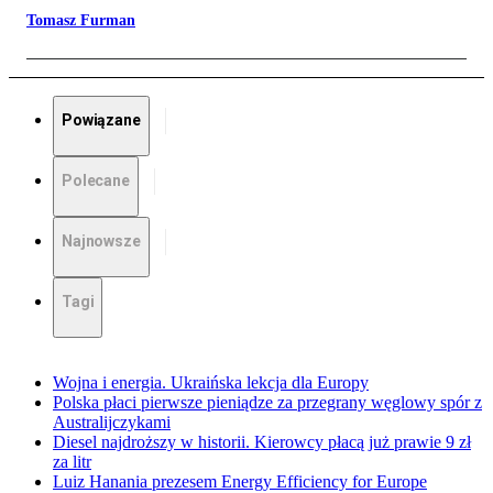
Tomasz Furman
Powiązane
Polecane
Najnowsze
Tagi
Wojna i energia. Ukraińska lekcja dla Europy
Polska płaci pierwsze pieniądze za przegrany węglowy spór z
Australijczykami
Diesel najdroższy w historii. Kierowcy płacą już prawie 9 zł
za litr
Luiz Hanania prezesem Energy Efficiency for Europe