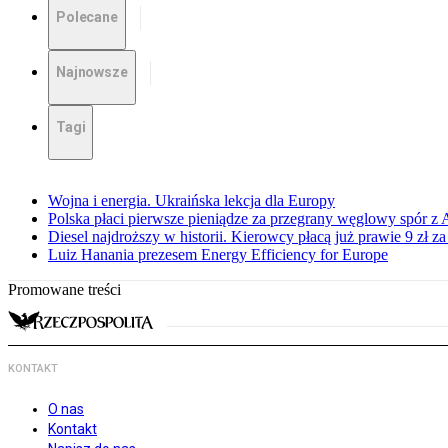
Polecane
Najnowsze
Tagi
Wojna i energia. Ukraińska lekcja dla Europy
Polska płaci pierwsze pieniądze za przegrany węglowy spór z 
Diesel najdroższy w historii. Kierowcy płacą już prawie 9 zł za 
Luiz Hanania prezesem Energy Efficiency for Europe
Promowane treści
KONTAKT
O nas
Kontakt