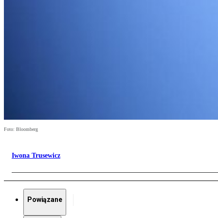
Foto: Bloomberg
Iwona Trusewicz
Powiązane