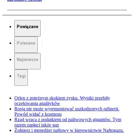
Powiązane
Polecane
Najnowsze
Tagi
Orlen z potężnym skokiem zysku. Wyniki przebiły
oczekiwania analityków
Rosja nie może wyremontować uszkodzonych rafinerii.
Powód widać z kosmosu
Rząd wraca z podatkiem od paliwowych gigantów. Tym
razem zapłaci także gaz
Żołnierz i menedżer naftowy w kierownictwie Naftogazu.