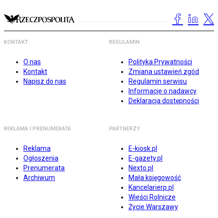
KONTAKT
REGULAMIN
O nas
Polityka Prywatności
Kontakt
Zmiana ustawień zgód
Napisz do nas
Regulamin serwisu
Informacje o nadawcy
Deklaracja dostępności
REKLAMA I PRENUMERATA
PARTNERZY
Reklama
E-kiosk.pl
Ogłoszenia
E-gazety.pl
Prenumerata
Nexto.pl
Archiwum
Mała księgowość
Kancelarierp.pl
Wieści Rolnicze
Życie Warszawy