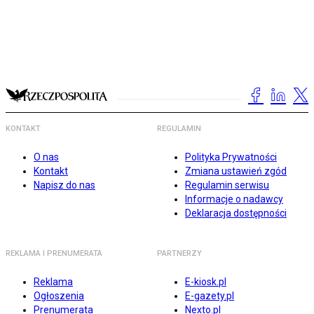
KONTAKT
REGULAMIN
O nas
Polityka Prywatności
Kontakt
Zmiana ustawień zgód
Napisz do nas
Regulamin serwisu
Informacje o nadawcy
Deklaracja dostępności
REKLAMA I PRENUMERATA
PARTNERZY
Reklama
E-kiosk.pl
Ogłoszenia
E-gazety.pl
Prenumerata
Nexto.pl