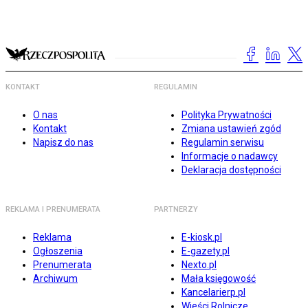
KONTAKT
REGULAMIN
O nas
Polityka Prywatności
Kontakt
Zmiana ustawień zgód
Napisz do nas
Regulamin serwisu
Informacje o nadawcy
Deklaracja dostępności
REKLAMA I PRENUMERATA
PARTNERZY
Reklama
E-kiosk.pl
Ogłoszenia
E-gazety.pl
Prenumerata
Nexto.pl
Archiwum
Mała księgowość
Kancelarierp.pl
Wieści Rolnicze