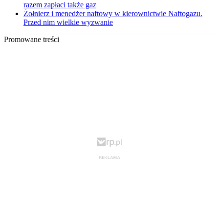
razem zapłaci także gaz
Żołnierz i menedżer naftowy w kierownictwie Naftogazu.
Przed nim wielkie wyzwanie
Promowane treści