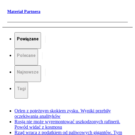
Materiał Partnera
Powiązane
Polecane
Najnowsze
Tagi
Orlen z potężnym skokiem zysku. Wyniki przebiły
oczekiwania analityków
Rosja nie może wyremontować uszkodzonych rafinerii.
Powód widać z kosmosu
Rząd wraca z podatkiem od paliwowych gigantów. Tym