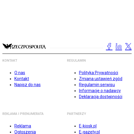
KONTAKT
REGULAMIN
O nas
Polityka Prywatności
Kontakt
Zmiana ustawień zgód
Napisz do nas
Regulamin serwisu
Informacje o nadawcy
Deklaracja dostępności
REKLAMA I PRENUMERATA
PARTNERZY
Reklama
E-kiosk.pl
Ogłoszenia
E-gazety.pl