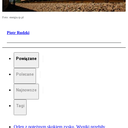
Foto: energia.rp.pl
Piotr Rudzki
Powiązane
Polecane
Najnowsze
Tagi
Orlen z potężnym skokiem zysku. Wyniki przebiły