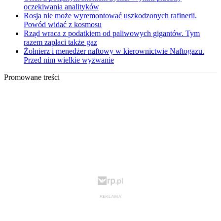
oczekiwania analityków
Rosja nie może wyremontować uszkodzonych rafinerii.
Powód widać z kosmosu
Rząd wraca z podatkiem od paliwowych gigantów. Tym
razem zapłaci także gaz
Żołnierz i menedżer naftowy w kierownictwie Naftogazu.
Przed nim wielkie wyzwanie
Promowane treści