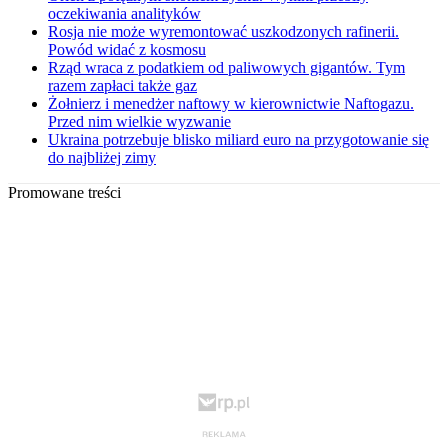
oczekiwania analityków
Rosja nie może wyremontować uszkodzonych rafinerii.
Powód widać z kosmosu
Rząd wraca z podatkiem od paliwowych gigantów. Tym
razem zapłaci także gaz
Żołnierz i menedżer naftowy w kierownictwie Naftogazu.
Przed nim wielkie wyzwanie
Ukraina potrzebuje blisko miliard euro na przygotowanie się
do najbliżej zimy
Promowane treści