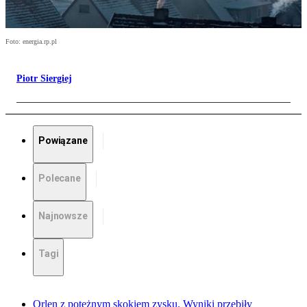
Foto: energia.rp.pl
Piotr Siergiej
Powiązane
Polecane
Najnowsze
Tagi
Orlen z potężnym skokiem zysku. Wyniki przebiły