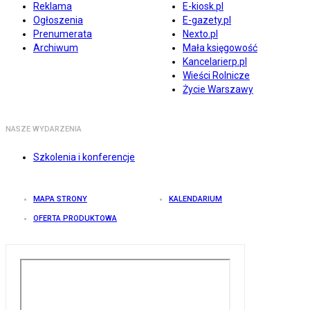
Reklama
E-kiosk.pl
Ogłoszenia
E-gazety.pl
Prenumerata
Nexto.pl
Archiwum
Mała księgowość
Kancelarierp.pl
Wieści Rolnicze
Życie Warszawy
NASZE WYDARZENIA
Szkolenia i konferencje
MAPA STRONY
KALENDARIUM
OFERTA PRODUKTOWA