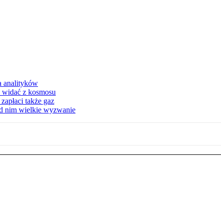
a analityków
d widać z kosmosu
apłaci także gaz
ed nim wielkie wyzwanie