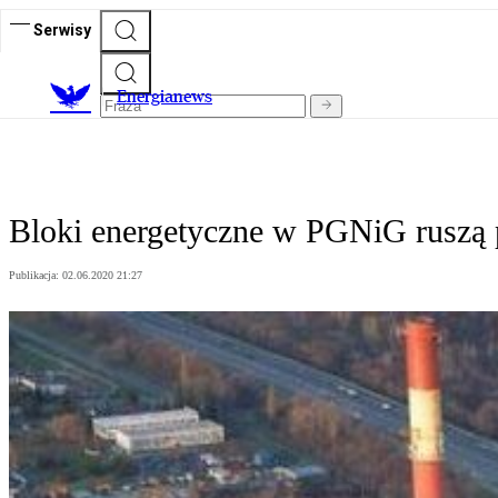
Serwisy
E
nergianews
Bloki energetyczne w PGNiG ruszą 
Publikacja:
02.06.2020 21:27