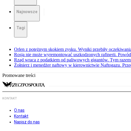
Najnowsze
Tagi
Orlen z potężnym skokiem zysku. Wyniki przebiły oczekiwani
Rosja nie może wyremontować uszkodzonych rafinerii. Powó
Rząd wraca z podatkiem od paliwowych gigantów. Tym razem z
Żołnierz i menedżer naftowy w kierownictwie Naftogazu. Prz
Promowane treści
KONTAKT
O nas
Kontakt
Napisz do nas