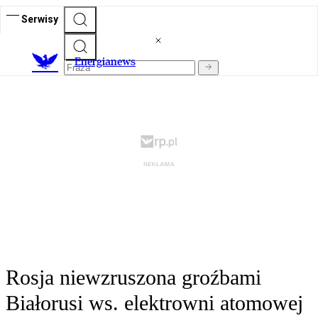
Serwisy
E
nergianews
Rosja niewzruszona groźbami
Białorusi ws. elektrowni atomowej