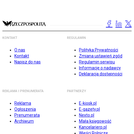
KONTAKT
REGULAMIN
O nas
Polityka Prywatności
Kontakt
Zmiana ustawień zgód
Napisz do nas
Regulamin serwisu
Informacje o nadawcy
Deklaracja dostępności
REKLAMA I PRENUMERATA
PARTNERZY
Reklama
E-kiosk.pl
Ogłoszenia
E-gazety.pl
Prenumerata
Nexto.pl
Archiwum
Mała księgowość
Kancelarierp.pl
Wieści Rolnicze