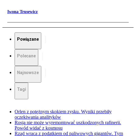
Iwona Trusewicz
Powiązane
Polecane
Najnowsze
Tagi
Orlen z potężnym skokiem zysku. Wyniki przebiły
oczekiwania analityków
Rosja nie może wyremontować uszkodzonych rafinerii.
Powód widać z kosmosu
Rząd wraca z podatkiem od paliwowych gigantów. Tym