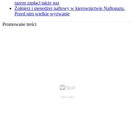
razem zapłaci także gaz
Żołnierz i menedżer naftowy w kierownictwie Naftogazu.
Przed nim wielkie wyzwanie
Promowane treści