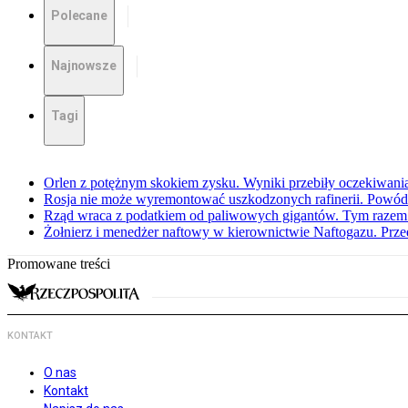
Polecane
Najnowsze
Tagi
Orlen z potężnym skokiem zysku. Wyniki przebiły oczekiwani
Rosja nie może wyremontować uszkodzonych rafinerii. Powó
Rząd wraca z podatkiem od paliwowych gigantów. Tym razem z
Żołnierz i menedżer naftowy w kierownictwie Naftogazu. Prz
Promowane treści
KONTAKT
O nas
Kontakt