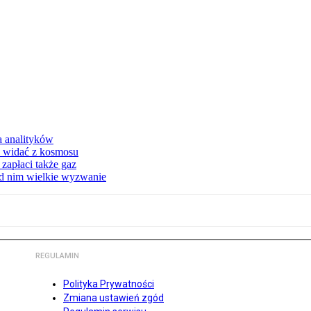
a analityków
d widać z kosmosu
apłaci także gaz
ed nim wielkie wyzwanie
REGULAMIN
Polityka Prywatności
Zmiana ustawień zgód