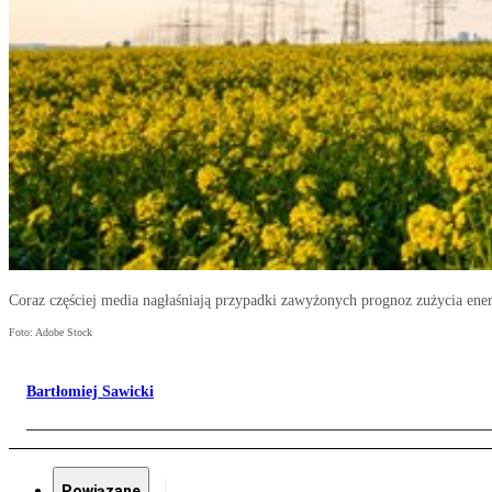
Coraz częściej media nagłaśniają przypadki zawyżonych prognoz zużycia ener
Foto: Adobe Stock
Bartłomiej Sawicki
Powiązane