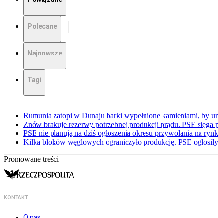
Polecane
Najnowsze
Tagi
Rumunia zatopi w Dunaju barki wypełnione kamieniami, by ur
Znów brakuje rezerwy potrzebnej produkcji prądu. PSE sięga
PSE nie planują na dziś ogłoszenia okresu przywołania na ry
Kilka bloków węglowych ograniczyło produkcję. PSE ogłosił
Promowane treści
KONTAKT
O nas