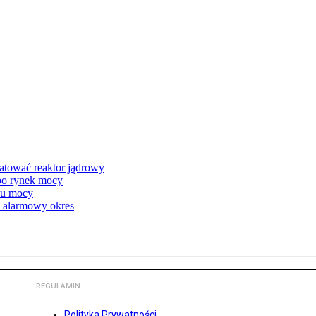
atować reaktor jądrowy
 po rynek mocy
nku mocy
y alarmowy okres
REGULAMIN
Polityka Prywatności