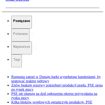
Powiązane
Polecane
Najnowsze
Tagi
Rumunia zatopi w Dunaju barki wypełnione kamieniami, by
uratować reaktor jądrowy
Znów brakuje rezerwy potrzebnej produkcji prądu. PSE sięga
po rynek mocy
PSE nie planują na dziś ogłoszenia okresu przywołania na
rynku mocy
Kilka bloków węglowych ograniczyło produkcję. PSE