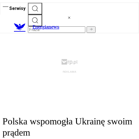
Serwisy
E
nergianews
Polska wspomogła Ukrainę swoim
prądem