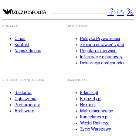
KONTAKT
REGULAMIN
O nas
Polityka Prywatności
Kontakt
Zmiana ustawień zgód
Napisz do nas
Regulamin serwisu
Informacje o nadawcy
Deklaracja dostępności
REKLAMA I PRENUMERATA
PARTNERZY
Reklama
E-kiosk.pl
Ogłoszenia
E-gazety.pl
Prenumerata
Nexto.pl
Archiwum
Mała księgowość
Kancelarierp.pl
Wieści Rolnicze
Życie Warszawy