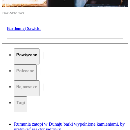
Foto: Adobe Stock
Bartłomiej Sawicki
Powiązane
Polecane
Najnowsze
Tagi
Rumunia zatopi w Dunaju barki wypełnione kamieniami, by
uratować reaktor jądrowy