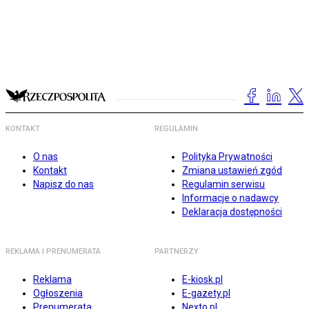
KONTAKT
REGULAMIN
O nas
Polityka Prywatności
Kontakt
Zmiana ustawień zgód
Napisz do nas
Regulamin serwisu
Informacje o nadawcy
Deklaracja dostępności
REKLAMA I PRENUMERATA
PARTNERZY
Reklama
E-kiosk.pl
Ogłoszenia
E-gazety.pl
Prenumerata
Nexto.pl