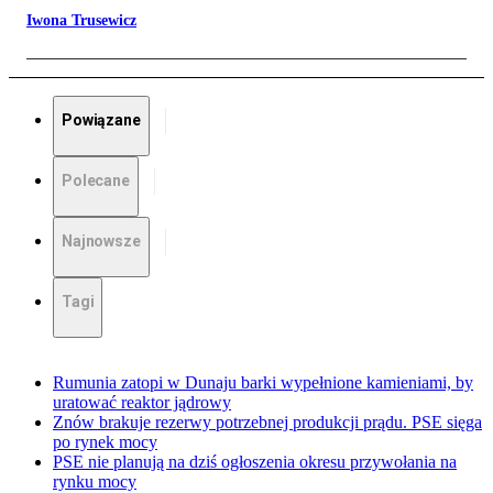
Iwona Trusewicz
Powiązane
Polecane
Najnowsze
Tagi
Rumunia zatopi w Dunaju barki wypełnione kamieniami, by
uratować reaktor jądrowy
Znów brakuje rezerwy potrzebnej produkcji prądu. PSE sięga
po rynek mocy
PSE nie planują na dziś ogłoszenia okresu przywołania na
rynku mocy