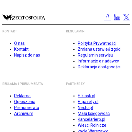
KONTAKT
REGULAMIN
O nas
Polityka Prywatności
Kontakt
Zmiana ustawień zgód
Napisz do nas
Regulamin serwisu
Informacje o nadawcy
Deklaracja dostępności
REKLAMA I PRENUMERATA
PARTNERZY
Reklama
E-kiosk.pl
Ogłoszenia
E-gazety.pl
Prenumerata
Nexto.pl
Archiwum
Mała księgowość
Kancelarierp.pl
Wieści Rolnicze
Życie Warszawy