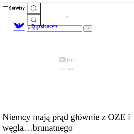
Serwisy
E
nergianews
Niemcy mają prąd głównie z OZE i
węgla…brunatnego