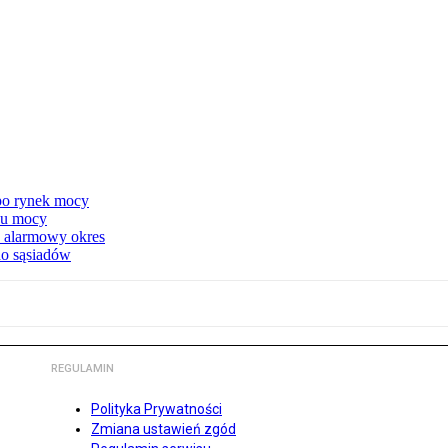
 po rynek mocy
nku mocy
y alarmowy okres
 do sąsiadów
REGULAMIN
Polityka Prywatności
Zmiana ustawień zgód