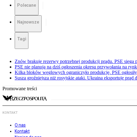
Polecane
Najnowsze
Tagi
Znów brakuje rezerwy potrzebnej produkcji prądu. PSE sięga
PSE nie planują na dziś ogłoszenia okresu przywołania na ry
Kilka bloków węglowych ograniczyło produkcję. PSE ogłosił
Susza groźniejsza niż rosyjskie ataki. Ukraina eksportuje prąd
Promowane treści
KONTAKT
O nas
Kontakt