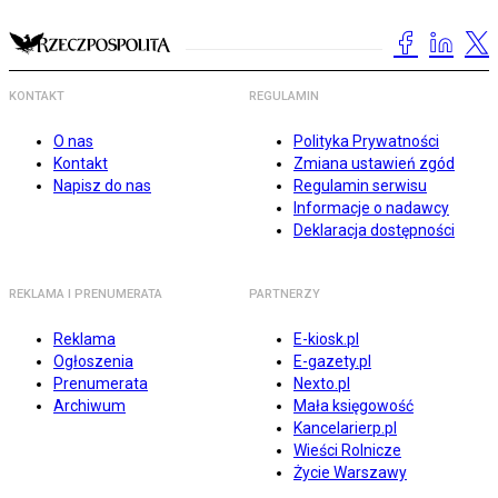
KONTAKT
REGULAMIN
O nas
Polityka Prywatności
Kontakt
Zmiana ustawień zgód
Napisz do nas
Regulamin serwisu
Informacje o nadawcy
Deklaracja dostępności
REKLAMA I PRENUMERATA
PARTNERZY
Reklama
E-kiosk.pl
Ogłoszenia
E-gazety.pl
Prenumerata
Nexto.pl
Archiwum
Mała księgowość
Kancelarierp.pl
Wieści Rolnicze
Życie Warszawy