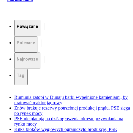
Powiązane
Polecane
Najnowsze
Tagi
Rumunia zatopi w Dunaju barki wypełnione kamieniami, by
uratować reaktor jądrowy
Znów brakuje rezerwy potrzebnej produkcji prądu. PSE sięga
po rynek mocy
PSE nie planują na dziś ogłoszenia okresu przywołania na
rynku mocy
Kilka bloków węglowych ograniczyło produkcję. PSE