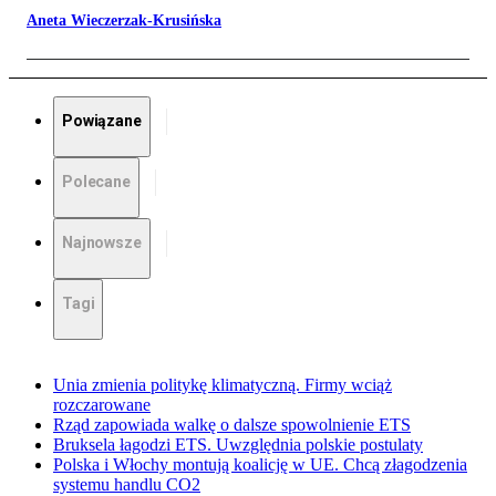
Aneta Wieczerzak-Krusińska
Powiązane
Polecane
Najnowsze
Tagi
Unia zmienia politykę klimatyczną. Firmy wciąż
rozczarowane
Rząd zapowiada walkę o dalsze spowolnienie ETS
Bruksela łagodzi ETS. Uwzględnia polskie postulaty
Polska i Włochy montują koalicję w UE. Chcą złagodzenia
systemu handlu CO2