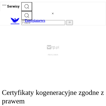
Serwisy
E
nergianews
Certyfikaty kogeneracyjne zgodne z
prawem