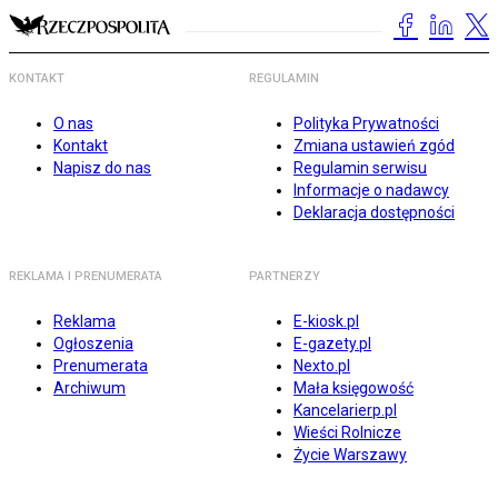
KONTAKT
REGULAMIN
O nas
Polityka Prywatności
Kontakt
Zmiana ustawień zgód
Napisz do nas
Regulamin serwisu
Informacje o nadawcy
Deklaracja dostępności
REKLAMA I PRENUMERATA
PARTNERZY
Reklama
E-kiosk.pl
Ogłoszenia
E-gazety.pl
Prenumerata
Nexto.pl
Archiwum
Mała księgowość
Kancelarierp.pl
Wieści Rolnicze
Życie Warszawy