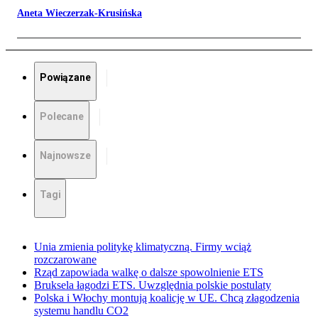
Aneta Wieczerzak-Krusińska
Powiązane
Polecane
Najnowsze
Tagi
Unia zmienia politykę klimatyczną. Firmy wciąż
rozczarowane
Rząd zapowiada walkę o dalsze spowolnienie ETS
Bruksela łagodzi ETS. Uwzględnia polskie postulaty
Polska i Włochy montują koalicję w UE. Chcą złagodzenia
systemu handlu CO2