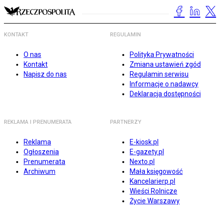
KONTAKT
REGULAMIN
O nas
Polityka Prywatności
Kontakt
Zmiana ustawień zgód
Napisz do nas
Regulamin serwisu
Informacje o nadawcy
Deklaracja dostępności
REKLAMA I PRENUMERATA
PARTNERZY
Reklama
E-kiosk.pl
Ogłoszenia
E-gazety.pl
Prenumerata
Nexto.pl
Archiwum
Mała księgowość
Kancelarierp.pl
Wieści Rolnicze
Życie Warszawy