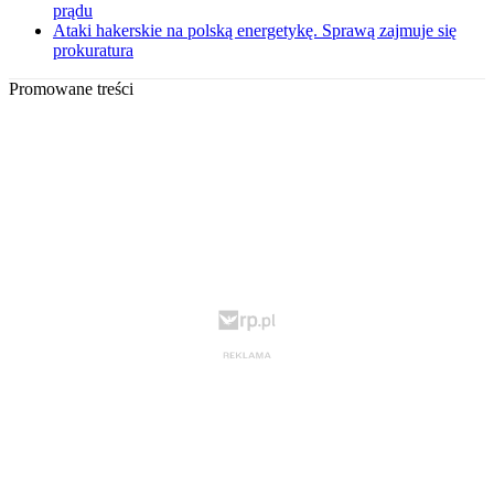
prądu
Ataki hakerskie na polską energetykę. Sprawą zajmuje się
prokuratura
Promowane treści