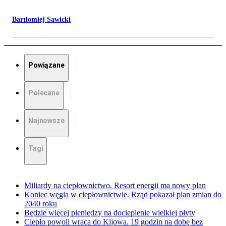
Bartłomiej Sawicki
Powiązane
Polecane
Najnowsze
Tagi
Miliardy na ciepłownictwo. Resort energii ma nowy plan
Koniec węgla w ciepłownictwie. Rząd pokazał plan zmian do
2040 roku
Będzie więcej pieniędzy na docieplenie wielkiej płyty
Ciepło powoli wraca do Kijowa. 19 godzin na dobę bez