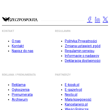
KONTAKT
REGULAMIN
O nas
Polityka Prywatności
Kontakt
Zmiana ustawień zgód
Napisz do nas
Regulamin serwisu
Informacje o nadawcy
Deklaracja dostępności
REKLAMA I PRENUMERATA
PARTNERZY
Reklama
E-kiosk.pl
Ogłoszenia
E-gazety.pl
Prenumerata
Nexto.pl
Archiwum
Mała księgowość
Kancelarierp.pl
Wieści Rolnicze