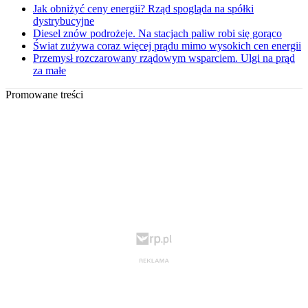
Jak obniżyć ceny energii? Rząd spogląda na spółki
dystrybucyjne
Diesel znów podrożeje. Na stacjach paliw robi się gorąco
Świat zużywa coraz więcej prądu mimo wysokich cen energii
Przemysł rozczarowany rządowym wsparciem. Ulgi na prąd
za małe
Promowane treści