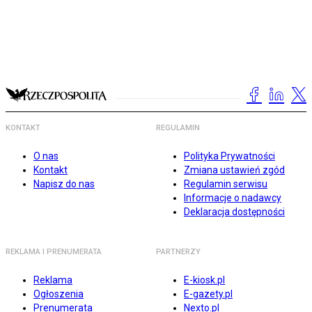
KONTAKT
REGULAMIN
O nas
Polityka Prywatności
Kontakt
Zmiana ustawień zgód
Napisz do nas
Regulamin serwisu
Informacje o nadawcy
Deklaracja dostępności
REKLAMA I PRENUMERATA
PARTNERZY
Reklama
E-kiosk.pl
Ogłoszenia
E-gazety.pl
Prenumerata
Nexto.pl