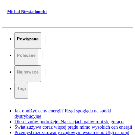
Michał Niewiadomski
Powiązane
Polecane
Najnowsze
Tagi
Jak obniżyć ceny energii? Rząd spogląda na spółki
dystrybucyjne
Diesel znów podrożeje. Na stacjach paliw robi się gorąco
Świat zużywa coraz więcej prądu mimo wysokich cen energii
Przemysł rozczarowany rządowym wsparciem. Ulgi na prąd