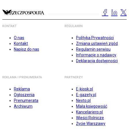
KONTAKT
REGULAMIN
O nas
Polityka Prywatności
Kontakt
Zmiana ustawień zgód
Napisz do nas
Regulamin serwisu
Informacje o nadawcy
Deklaracja dostępności
REKLAMA I PRENUMERATA
PARTNERZY
Reklama
E-kiosk.pl
Ogłoszenia
E-gazety.pl
Prenumerata
Nexto.pl
Archiwum
Mała księgowość
Kancelarierp.pl
Wieści Rolnicze
Życie Warszawy