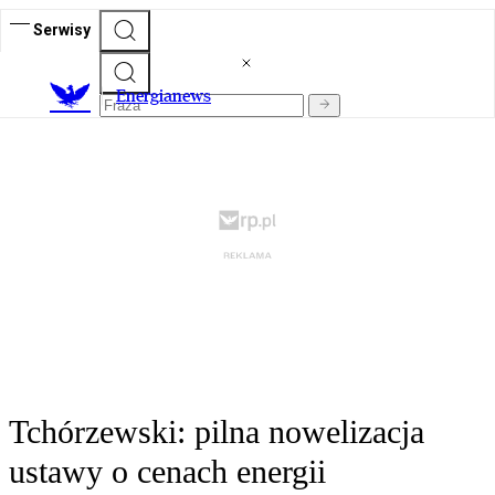
Serwisy
E
nergianews
Tchórzewski: pilna nowelizacja
ustawy o cenach energii