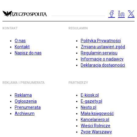
KONTAKT
REGULAMIN
O nas
Polityka Prywatności
Kontakt
Zmiana ustawień zgód
Napisz do nas
Regulamin serwisu
Informacje o nadawcy
Deklaracja dostępności
REKLAMA I PRENUMERATA
PARTNERZY
Reklama
E-kiosk.pl
Ogłoszenia
E-gazety.pl
Prenumerata
Nexto.pl
Archiwum
Mała księgowość
Kancelarierp.pl
Wieści Rolnicze
Życie Warszawy