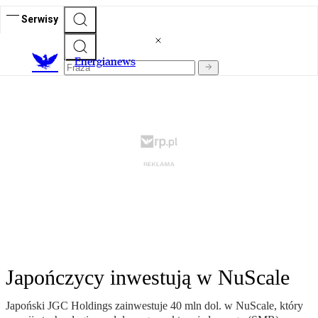
Serwisy
E
nergianews
Japończycy inwestują w NuScale
Japoński JGC Holdings zainwestuje 40 mln dol. w NuScale, który