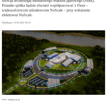
rozwija technologię modułowego reaktora jądrowego (SMR).
Ponadto spółka będzie również współpracować z Fluor –
większościowym udziałowcem NuScale – przy wdrażaniu
elektrowni NuScale.
Publikacja:
13.04.2021 09:10
Foto: energia.rp.pl