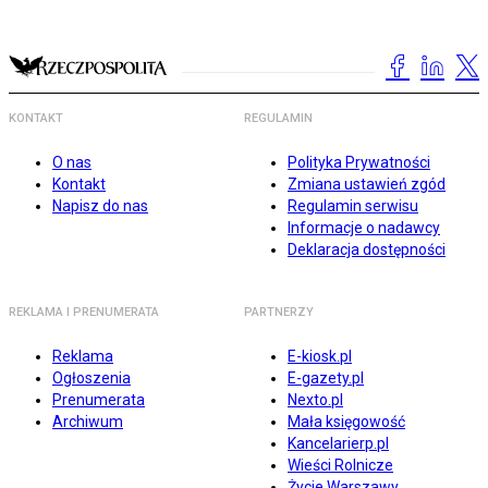
KONTAKT
REGULAMIN
O nas
Polityka Prywatności
Kontakt
Zmiana ustawień zgód
Napisz do nas
Regulamin serwisu
Informacje o nadawcy
Deklaracja dostępności
REKLAMA I PRENUMERATA
PARTNERZY
Reklama
E-kiosk.pl
Ogłoszenia
E-gazety.pl
Prenumerata
Nexto.pl
Archiwum
Mała księgowość
Kancelarierp.pl
Wieści Rolnicze
Życie Warszawy