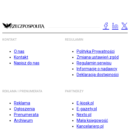
KONTAKT
REGULAMIN
O nas
Polityka Prywatności
Kontakt
Zmiana ustawień zgód
Napisz do nas
Regulamin serwisu
Informacje o nadawcy
Deklaracja dostępności
REKLAMA I PRENUMERATA
PARTNERZY
Reklama
E-kiosk.pl
Ogłoszenia
E-gazety.pl
Prenumerata
Nexto.pl
Archiwum
Mała księgowość
Kancelarierp.pl