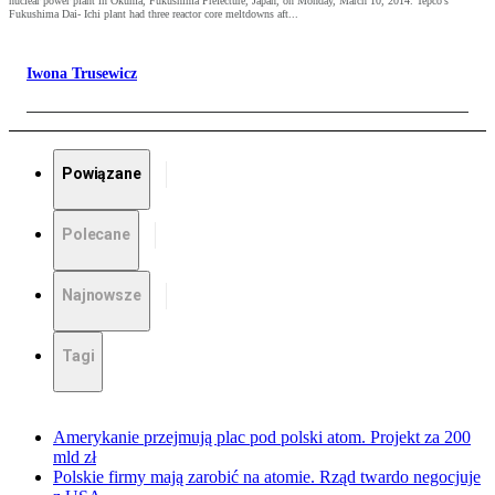
nuclear power plant in Okuma, Fukushima Prefecture, Japan, on Monday, March 10, 2014. Tepco’s
Fukushima Dai- Ichi plant had three reactor core meltdowns aft...
Iwona Trusewicz
Powiązane
Polecane
Najnowsze
Tagi
Amerykanie przejmują plac pod polski atom. Projekt za 200
mld zł
Polskie firmy mają zarobić na atomie. Rząd twardo negocjuje