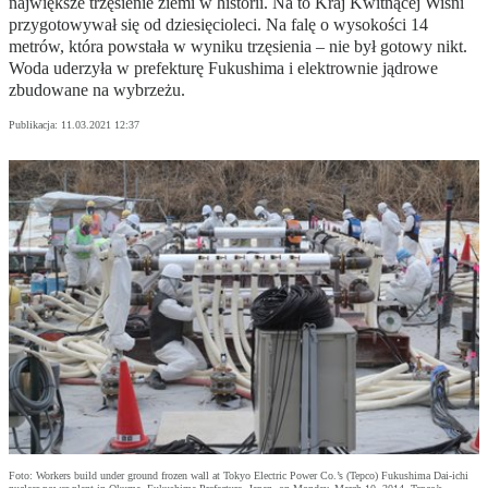
największe trzęsienie ziemi w historii. Na to Kraj Kwitnącej Wiśni
przygotowywał się od dziesięcioleci. Na falę o wysokości 14
metrów, która powstała w wyniku trzęsienia – nie był gotowy nikt.
Woda uderzyła w prefekturę Fukushima i elektrownie jądrowe
zbudowane na wybrzeżu.
Publikacja:
11.03.2021 12:37
Foto: Workers build under ground frozen wall at Tokyo Electric Power Co.’s (Tepco) Fukushima Dai-ichi