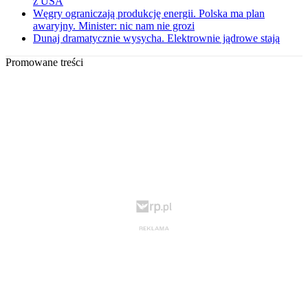
z USA
Węgry ograniczają produkcję energii. Polska ma plan
awaryjny. Minister: nic nam nie grozi
Dunaj dramatycznie wysycha. Elektrownie jądrowe stają
Promowane treści