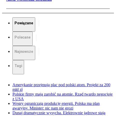
Powiązane
Polecane
Najnowsze
Tagi
Amerykanie przejmują plac pod polski atom. Projekt za 200
mld zł
Polskie firmy mają zarobić na atomie. Rząd twardo negocjuje
z USA
Węgry ograniczają produkcję energii. Polska ma plan
awaryjny. Minister: nic nam nie grozi
Dunaj dramatycznie wysycha. Elektrownie jądrowe stają