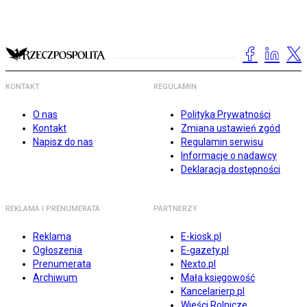
KONTAKT
REGULAMIN
O nas
Polityka Prywatności
Kontakt
Zmiana ustawień zgód
Napisz do nas
Regulamin serwisu
Informacje o nadawcy
Deklaracja dostępności
REKLAMA I PRENUMERATA
PARTNERZY
Reklama
E-kiosk.pl
Ogłoszenia
E-gazety.pl
Prenumerata
Nexto.pl
Archiwum
Mała księgowość
Kancelarierp.pl
Wieści Rolnicze