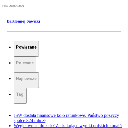
Foto: Adobe Stock
Bartłomiej Sawicki
Powiązane
Polecane
Najnowsze
Tagi
JSW dostała finansowe koło ratunkowe. Państwo pożyczy
spółce 824 mln zł
Węgiel wraca do łask? Zaskakujące wyniki polskich kopalń