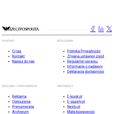
KONTAKT
REGULAMIN
O nas
Polityka Prywatności
Kontakt
Zmiana ustawień zgód
Napisz do nas
Regulamin serwisu
Informacje o nadawcy
Deklaracja dostępności
REKLAMA I PRENUMERATA
PARTNERZY
Reklama
E-kiosk.pl
Ogłoszenia
E-gazety.pl
Prenumerata
Nexto.pl
Archiwum
Mała księgowość