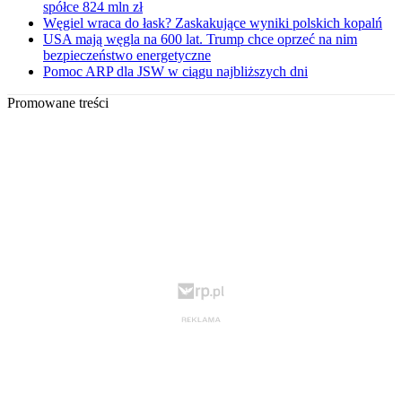
spółce 824 mln zł
Węgiel wraca do łask? Zaskakujące wyniki polskich kopalń
USA mają węgla na 600 lat. Trump chce oprzeć na nim
bezpieczeństwo energetyczne
Pomoc ARP dla JSW w ciągu najbliższych dni
Promowane treści