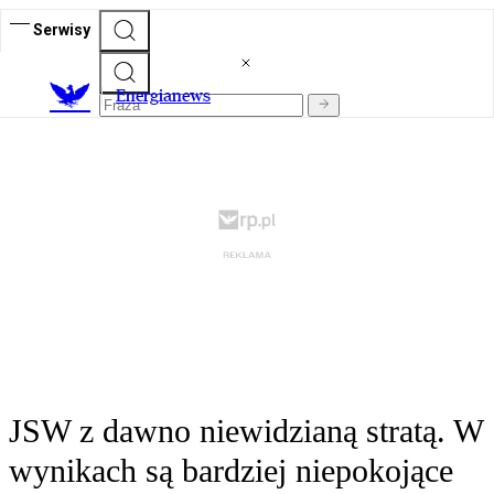
Serwisy
E
nergianews
JSW z dawno niewidzianą stratą. W
wynikach są bardziej niepokojące