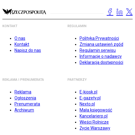
KONTAKT
REGULAMIN
O nas
Polityka Prywatności
Kontakt
Zmiana ustawień zgód
Napisz do nas
Regulamin serwisu
Informacje o nadawcy
Deklaracja dostępności
REKLAMA I PRENUMERATA
PARTNERZY
Reklama
E-kiosk.pl
Ogłoszenia
E-gazety.pl
Prenumerata
Nexto.pl
Archiwum
Mała księgowość
Kancelarierp.pl
Wieści Rolnicze
Życie Warszawy