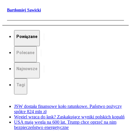
Bartłomiej Sawicki
Powiązane
Polecane
Najnowsze
Tagi
JSW dostała finansowe koło ratunkowe. Państwo pożyczy
spółce 824 mln zł
Węgiel wraca do łask? Zaskakujące wyniki polskich kopalń
USA mają węgla na 600 lat. Trump chce oprzeć na nim
bezpieczeństwo energetyczne