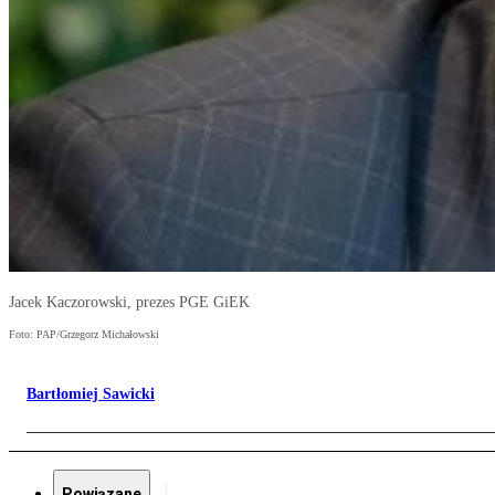
Jacek Kaczorowski, prezes PGE GiEK
Foto: PAP/Grzegorz Michałowski
Bartłomiej Sawicki
Powiązane