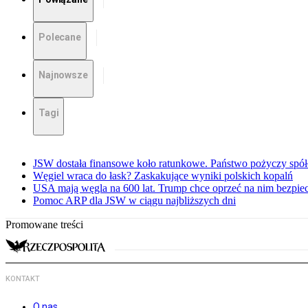
Polecane
Najnowsze
Tagi
JSW dostała finansowe koło ratunkowe. Państwo pożyczy spół
Węgiel wraca do łask? Zaskakujące wyniki polskich kopalń
USA mają węgla na 600 lat. Trump chce oprzeć na nim bezpie
Pomoc ARP dla JSW w ciągu najbliższych dni
Promowane treści
KONTAKT
O nas