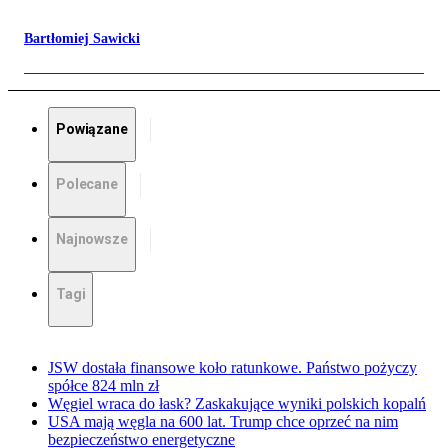
Bartłomiej Sawicki
Powiązane
Polecane
Najnowsze
Tagi
JSW dostała finansowe koło ratunkowe. Państwo pożyczy
spółce 824 mln zł
Węgiel wraca do łask? Zaskakujące wyniki polskich kopalń
USA mają węgla na 600 lat. Trump chce oprzeć na nim
bezpieczeństwo energetyczne