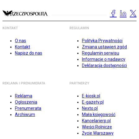
KONTAKT
REGULAMIN
O nas
Polityka Prywatności
Kontakt
Zmiana ustawień zgód
Napisz do nas
Regulamin serwisu
Informacje o nadawcy
Deklaracja dostępności
REKLAMA I PRENUMERATA
PARTNERZY
Reklama
E-kiosk.pl
Ogłoszenia
E-gazety.pl
Prenumerata
Nexto.pl
Archiwum
Mała księgowość
Kancelarierp.pl
Wieści Rolnicze
Życie Warszawy