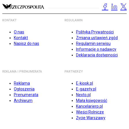
KONTAKT
REGULAMIN
O nas
Polityka Prywatności
Kontakt
Zmiana ustawień zgód
Napisz do nas
Regulamin serwisu
Informacje o nadawcy
Deklaracja dostępności
REKLAMA I PRENUMERATA
PARTNERZY
Reklama
E-kiosk.pl
Ogłoszenia
E-gazety.pl
Prenumerata
Nexto.pl
Archiwum
Mała księgowość
Kancelarierp.pl
Wieści Rolnicze
Życie Warszawy