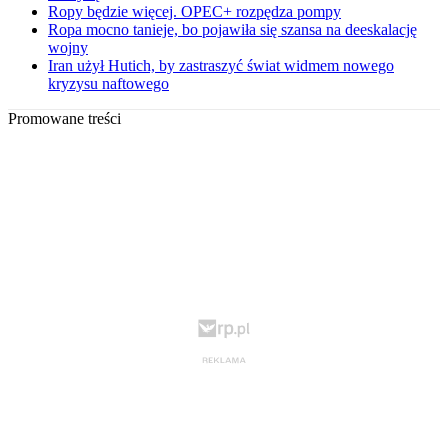
Ropy będzie więcej. OPEC+ rozpędza pompy
Ropa mocno tanieje, bo pojawiła się szansa na deeskalację
wojny
Iran użył Hutich, by zastraszyć świat widmem nowego
kryzysu naftowego
Promowane treści