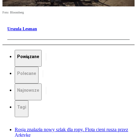
Foto: Bloomberg
Urszula Lesman
Powiązane
Polecane
Najnowsze
Tagi
Rosja znalazła nowy szlak dla ropy. Flota cieni rusza przez
Arktykę