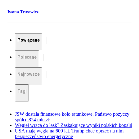
Iwona Trusewicz
Powiązane
Polecane
Najnowsze
Tagi
JSW dostała finansowe koło ratunkowe. Państwo pożyczy
spółce 824 mln zł
Węgiel wraca do łask? Zaskakujące wyniki polskich kopalń
USA mają węgla na 600 lat. Trump chce oprzeć na nim
bezpieczeństwo energetyczne