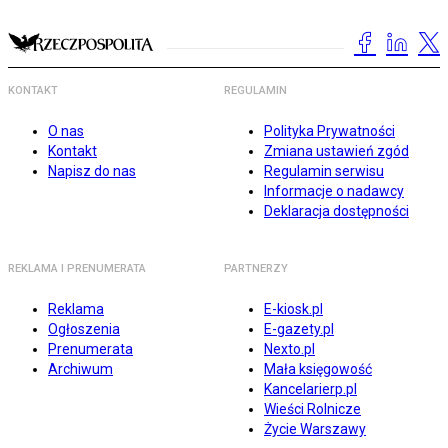
KONTAKT
REGULAMIN
O nas
Polityka Prywatności
Kontakt
Zmiana ustawień zgód
Napisz do nas
Regulamin serwisu
Informacje o nadawcy
Deklaracja dostępności
REKLAMA I PRENUMERATA
PARTNERZY
Reklama
E-kiosk.pl
Ogłoszenia
E-gazety.pl
Prenumerata
Nexto.pl
Archiwum
Mała księgowość
Kancelarierp.pl
Wieści Rolnicze
Życie Warszawy