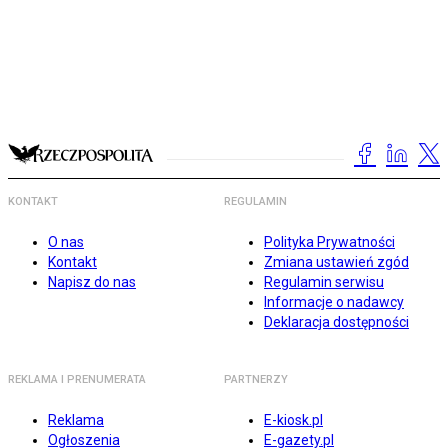
KONTAKT
REGULAMIN
O nas
Polityka Prywatności
Kontakt
Zmiana ustawień zgód
Napisz do nas
Regulamin serwisu
Informacje o nadawcy
Deklaracja dostępności
REKLAMA I PRENUMERATA
PARTNERZY
Reklama
E-kiosk.pl
Ogłoszenia
E-gazety.pl