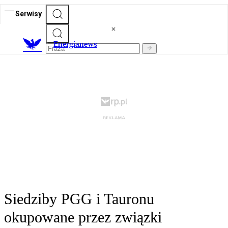
Serwisy
E
nergianews
Siedziby PGG i Tauronu
okupowane przez związki