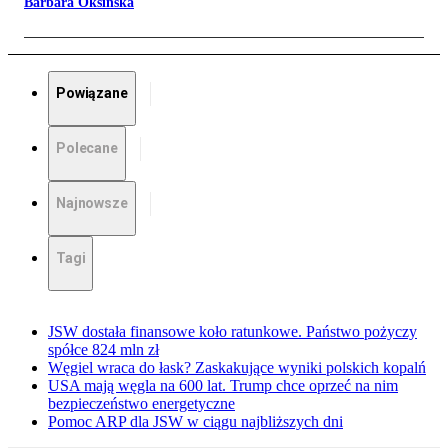
Barbara Oksińska
Powiązane
Polecane
Najnowsze
Tagi
JSW dostała finansowe koło ratunkowe. Państwo pożyczy
spółce 824 mln zł
Węgiel wraca do łask? Zaskakujące wyniki polskich kopalń
USA mają węgla na 600 lat. Trump chce oprzeć na nim
bezpieczeństwo energetyczne
Pomoc ARP dla JSW w ciągu najbliższych dni