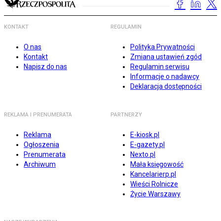
KONTAKT
REGULAMIN
O nas
Polityka Prywatności
Kontakt
Zmiana ustawień zgód
Napisz do nas
Regulamin serwisu
Informacje o nadawcy
Deklaracja dostępności
REKLAMA I PRENUMERATA
PARTNERZY
Reklama
E-kiosk.pl
Ogłoszenia
E-gazety.pl
Prenumerata
Nexto.pl
Archiwum
Mała księgowość
Kancelarierp.pl
Wieści Rolnicze
Życie Warszawy