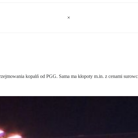
przejmowania kopalń od PGG. Sama ma kłopoty m.in. z cenami surowc