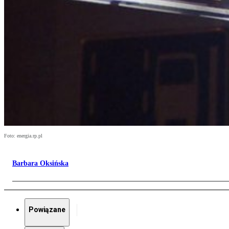
Foto: energia.rp.pl
Barbara Oksińska
Powiązane