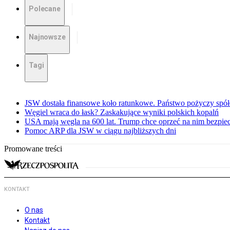
Polecane
Najnowsze
Tagi
JSW dostała finansowe koło ratunkowe. Państwo pożyczy spół
Węgiel wraca do łask? Zaskakujące wyniki polskich kopalń
USA mają węgla na 600 lat. Trump chce oprzeć na nim bezpie
Pomoc ARP dla JSW w ciągu najbliższych dni
Promowane treści
KONTAKT
O nas
Kontakt