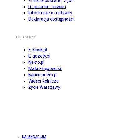
Zmiana ustawień zgód
Regulamin serwisu
Informacje o nadawcy
Deklaracja dostępności
PARTNERZY
E-kiosk.pl
E-gazety.pl
Nexto.pl
Mała księgowość
Kancelarierp.pl
Wieści Rolnicze
Życie Warszawy
KALENDARIUM