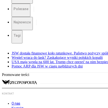
Polecane
Najnowsze
Tagi
JSW dostała finansowe koło ratunkowe. Państwo pożyczy spół
Węgiel wraca do łask? Zaskakujące wyniki polskich kopalń
USA mają węgla na 600 lat. Trump chce oprzeć na nim bezpie
Pomoc ARP dla JSW w ciągu najbliższych dni
Promowane treści
KONTAKT
O nas