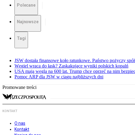
Polecane
Najnowsze
Tagi
JSW dostała finansowe koło ratunkowe. Państwo pożyczy spół
Węgiel wraca do łask? Zaskakujące wyniki polskich kopalń
USA mają węgla na 600 lat. Trump chce oprzeć na nim bezpie
Pomoc ARP dla JSW w ciągu najbliższych dni
Promowane treści
KONTAKT
O nas
Kontakt