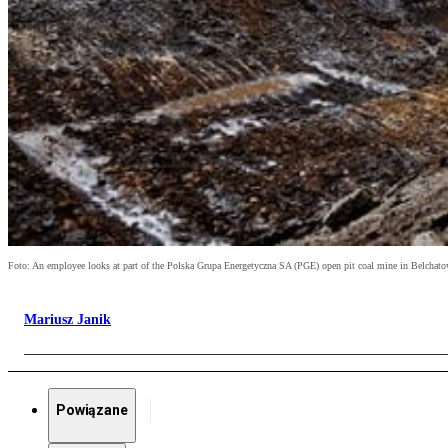
Foto: An employee looks at part of the Polska Grupa Energetyczna SA (PGE) open pit coal mine in Belcha
Mariusz Janik
Powiązane